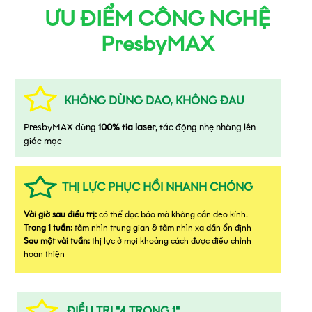
ƯU ĐIỂM CÔNG NGHỆ
PresbyMAX
KHÔNG DÙNG DAO, KHÔNG ĐAU
PresbyMAX dùng
100% tia laser
, tác động nhẹ nhàng lên
giác mạc
THỊ LỰC PHỤC HỒI NHANH CHÓNG
Vài giờ sau điều trị:
có thể đọc báo mà không cần đeo kính.
Trong 1 tuần:
tầm nhìn trung gian & tầm nhìn xa dần ổn định
Sau một vài tuần:
thị lực ở mọi khoảng cách được điều chỉnh
hoàn thiện
ĐIỀU TRỊ "4 TRONG 1"