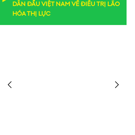
DẪN ĐẦU VIỆT NAM VỀ ĐIỀU TRỊ LÃO
HÓA THỊ LỰC