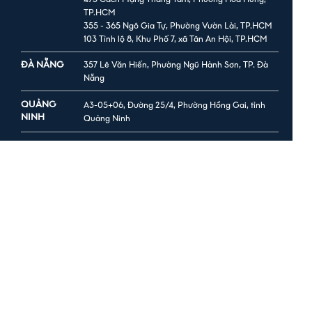
TP.HCM
355 - 365 Ngô Gia Tự, Phường Vườn Lài, TP.HCM
103 Tỉnh lộ 8, Khu Phố 7, xã Tân An Hội, TP.HCM
ĐÀ NẴNG
357 Lê Văn Hiến, Phường Ngũ Hành Sơn, TP. Đà
Nẵng
QUẢNG
A3-05+06, Đường 25/4, Phường Hồng Gai, tỉnh
NINH
Quảng Ninh
NGHỆ AN
Đại lộ Lê Nin, Phường Vinh Phú, Tỉnh Nghệ An
Số 50, Đường 7B, khối 6, Vùng Vườn, xã Đô
Lương, Tỉnh Nghệ An
HÀ TĨNH
100 Lê Hồng Phong, Phường Thành Sen, Tỉnh Hà Tĩnh
GIA LAI
Lô D10 & D11 Điện Biên Phủ, Phường Quy Nhơn
Đông, tỉnh Gia Lai
KHÁNH HÒA
Lô 9 - 24 KDC Cầu dứa, Phường Tây Nha Trang, tỉnh
Khánh Hoà
ĐỒNG NAI
17 Nguyễn Trãi, xã Xuân Hòa, Tỉnh Đồng Nai