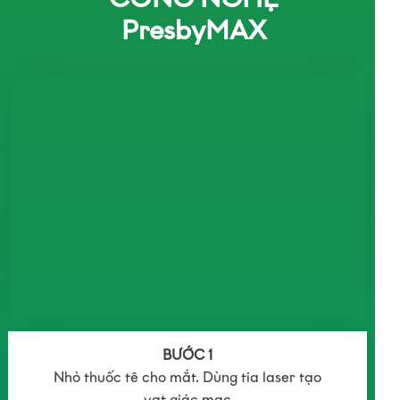
PresbyMAX
BƯỚC 1
Nhỏ thuốc tê cho mắt. Dùng tia laser tạo
vạt giác mạc