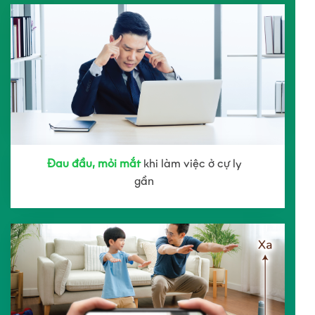
Đau đầu, mỏi mắt
khi làm việc ở cự ly
gần