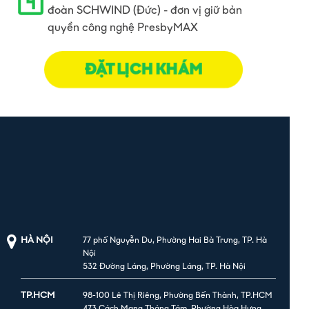
đoàn SCHWIND (Đức) - đơn vị giữ bản
quyền công nghệ PresbyMAX
ĐẶT LỊCH KHÁM
HÀ NỘI
77 phố Nguyễn Du, Phường Hai Bà Trưng, TP. Hà
Nội
532 Đường Láng, Phường Láng, TP. Hà Nội
TP.HCM
98-100 Lê Thị Riêng, Phường Bến Thành, TP.HCM
473 Cách Mạng Tháng Tám, Phường Hòa Hưng,