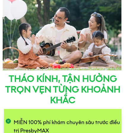
THÁO KÍNH, TẬN HƯỞNG
TRỌN VẸN TỪNG KHOẢNH
KHẮC
MIỄN 100% phí khám chuyên sâu trước điều
trị PresbyMAX